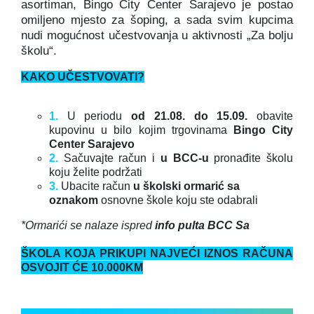
asortiman, Bingo City Center Sarajevo je postao
omiljeno mjesto za šoping, a sada svim kupcima
nudi mogućnost učestvovanja u aktivnosti „Za bolju
školu“.
KAKO UČESTVOVATI?
1.
U periodu
od 21.08. do 15.09.
obavite
kupovinu u bilo kojim trgovinama
Bingo City
Center Sarajevo
2.
Sačuvajte račun i
u BCC-u
pronađite školu
koju želite podržati
3.
Ubacite račun
u školski ormarić
sa
oznakom
osnovne škole koju ste odabrali
*Ormarići se nalaze ispred
info pulta BCC Sa
ŠKOLA KOJA PRIKUPI NAJVEĆI IZNOS RAČUNA
OSVOJIT ĆE 10.000KM