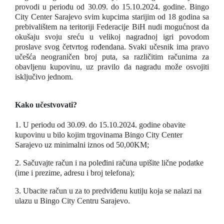
provodi u periodu od 30.09. do 15.10.2024. godine. Bingo
City Center Sarajevo svim kupcima starijim od 18 godina sa
prebivalištem na teritoriji Federacije BiH nudi mogućnost da
okušaju svoju sreću u velikoj nagradnoj igri povodom
proslave svog četvrtog rođendana. Svaki učesnik ima pravo
učešća neograničen broj puta, sa različitim računima za
obavljenu kupovinu, uz pravilo da nagradu može osvojiti
isključivo jednom.
Kako učestvovati?
1. U periodu od
30
.
09
. do
15
.
10
.
2024. godine
obavite
kupovinu u bilo kojim trgovinama Bingo City Center
Sarajevo
uz minimalni iznos od 50,00KM;
2. Sačuvajte račun
i na poleđini računa upišite lične podatke
(ime i prezime, adresu i broj telefona);
3. Ubacite račun u
za to predviđenu kutiju koja se nalazi
na
ulazu u
Bingo City Centru Sarajevo.