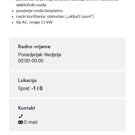
električnih vozila
punjenje vozila besplatno
nacin korištenja: slobodan („uključi i puni“)
tip AC, snaga 11 kW
Radno vrijeme
Ponedjeljak-Nedjelja
00:00-00:00
Lokacija
Sprat:
-1 i 0
Kontakt
E-mail