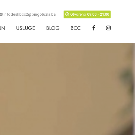
infodeskbcc2@bingotuzla.ba
Otvoreno
09:00 - 21:00
UN
USLUGE
BLOG
BCC