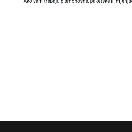
Ako vam trebaju pismonosne, paketske ili mjenjač