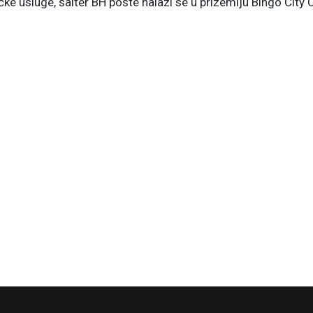
ke usluge, šalter BH pošte nalazi se u prizemlju Bingo City 