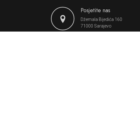
Posjetite nas
Džemala Bijedića 160
71000 Sarajevo
Shopping
Usluge
Health&Beauty
Blog
Gastro&Fun
BCC