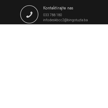
Kontaktirajte nas
033 788 180
infodeskbcc2@bingotuzla.ba